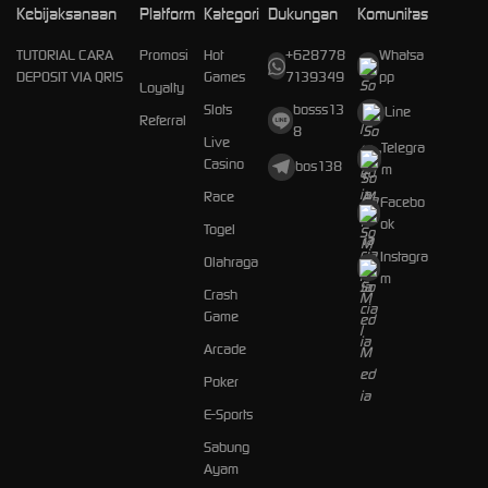
Kebijaksanaan
Platform
Kategori
Dukungan
Komunitas
TUTORIAL CARA
Promosi
Hot
+628778
Whatsa
DEPOSIT VIA QRIS
Games
7139349
pp
Loyalty
Slots
bosss13
Line
Referral
8
Live
Telegra
Casino
bos138
m
Race
Facebo
ok
Togel
Instagra
Olahraga
m
Crash
Game
Arcade
Poker
E-Sports
Sabung
Ayam