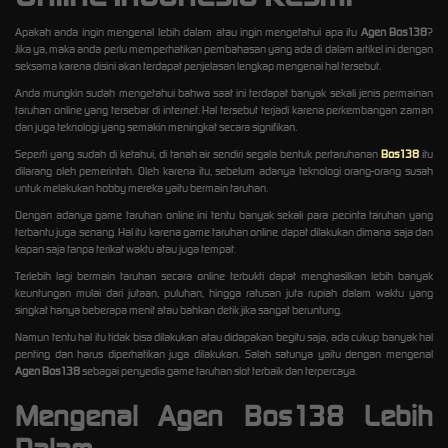
Apakah anda ingin mengenal lebih dalam atau ingin mengetahui apa itu
Agen Bos138
?
Jika ya, maka anda perlu memperhatikan pembahasan yang ada di dalam artikel ini dengan
seksama karena disini akan terdapat penjelasan lengkap mengenai hal tersebut.
Anda mungkin sudah mengetahui bahwa saat ini terdapat banyak sekali jenis permainan
taruhan online yang tersebar di internet. Hal tersebut terjadi karena perkembangan zaman
dan juga teknologi yang semakin meningkat secara signifikan.
Seperti yang sudah di ketahui, di tanah air sendiri segala bentuk pertaruhanan
Bos138
itu
dilarang oleh pemerintah. Oleh karena itu, sebelum adanya teknologi orang-orang susah
untuk melakukan hobby mereka yaitu bermain taruhan.
Dengan adanya game taruhan online ini tentu banyak sekali para pecinta taruhan yang
terbantu juga senang. Hal itu karena game taruhan online dapat dilakukan dimana saja dan
kapan saja tanpa terikat waktu atau juga tempat.
Terlebih lagi bermain taruhan secara online terbukti dapat menghasilkan lebih banyak
keuntungan mulai dari jutaan, puluhan, hingga ratusan juta rupiah dalam waktu yang
singkat hanya beberapa menit atau bahkan detik jika sangat beruntung.
Namun tentu hal itu tidak bisa dilakukan atau didapakan begitu saja, ada cukup banyak hal
penting dan harus diperhatikan juga dilakukan. Salah satunya yaitu dengan mengenal
Agen Bos138
sebagai penyedia game taruhan slot terbaik dan terpercaya.
Mengenal Agen Bos138 Lebih