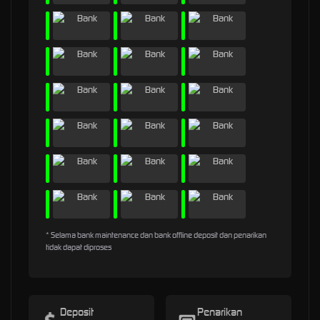
* Selama bank maintenance dan bank offline deposit dan penarikan
tidak dapat diproses
Deposit
Penarikan