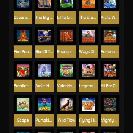
Oceans Call
The Big Deal
Little Green Money
The Dragon Castle
Arctic Wonders
Fire Rooster
Bird Of Thunder
Shaolin Fortunes
Ways Of Fortune
Fortune Dogs
Frontier Fortunes
Arctic Hunt
Valentine Monchy
Legend Of Nezha
All For One
Scopa
Pumpkin Patch
Wild Flow
Flying High
Mighty Medusa