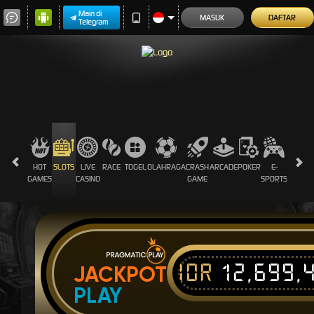
Main di
MASUK
DAFTAR
Telegram
HOT
SLOTS
LIVE
RACE
TOGEL
OLAHRAGA
CRASH
ARCADE
POKER
E-
SABUN
GAMES
CASINO
GAME
SPORTS
AYAM
IDR
12,699,
JACKPOT
PLAY