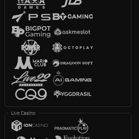
Live Casino