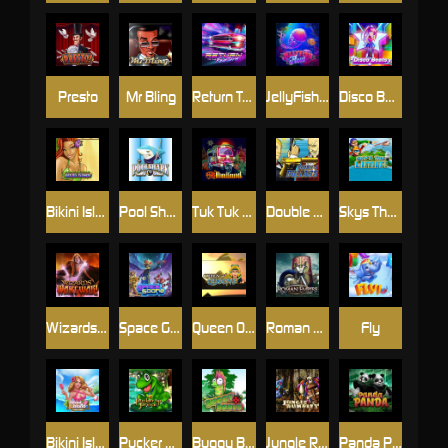
Presto
Mr Bling
Return To The Feature
JellyFish Flow
Disco Beats
Bikini Island
Pool Shark
Tuk Tuk Thailand
Double O Dollars
Skys The Limit
Wizards Want War!
Space Goonz
Queen Of Queens
Roman Empire
Fly
Bikini Island Deluxe
Pucker Up Prince
Buggy Bonus
Jungle Rumble
Panda Panda