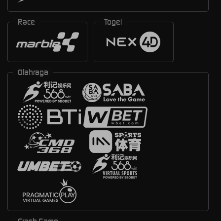
Race
Togel
Olahraga
Crash Game