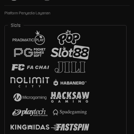
Platform Penyedia Layanan
Slots