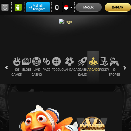
Main di
MASUK
DAFTAR
Telegram
HOT
SLOTS
LIVE
RACE
TOGEL
OLAHRAGA
CRASH
ARCADE
POKER
E-
SABUN
GAMES
CASINO
GAME
SPORTS
AYAM