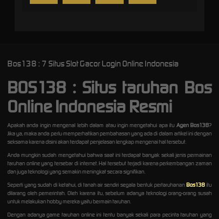
Bos138 : 7 Situs Slot Gacor Login Online Indonesia
BOS138 : Situs taruhan Bos
Online Indonesia Resmi
Apakah anda ingin mengenal lebih dalam atau ingin mengetahui apa itu
Agen Bos138
?
Jika ya, maka anda perlu memperhatikan pembahasan yang ada di dalam artikel ini dengan
seksama karena disini akan terdapat penjelasan lengkap mengenai hal tersebut.
Anda mungkin sudah mengetahui bahwa saat ini terdapat banyak sekali jenis permainan
taruhan online yang tersebar di internet. Hal tersebut terjadi karena perkembangan zaman
dan juga teknologi yang semakin meningkat secara signifikan.
Seperti yang sudah di ketahui, di tanah air sendiri segala bentuk pertaruhanan
Bos138
itu
dilarang oleh pemerintah. Oleh karena itu, sebelum adanya teknologi orang-orang susah
untuk melakukan hobby mereka yaitu bermain taruhan.
Dengan adanya game taruhan online ini tentu banyak sekali para pecinta taruhan yang