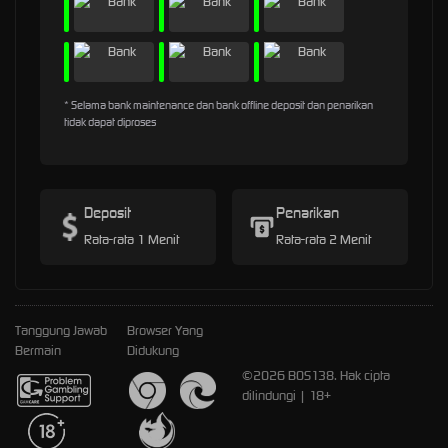
* Selama bank maintenance dan bank offline deposit dan penarikan
tidak dapat diproses
Deposit
Penarikan
Rata-rata 1 Menit
Rata-rata 2 Menit
Tanggung Jawab
Browser Yang
Bermain
Didukung
©2026 BOS138. Hak cipta
dilindungi | 18+