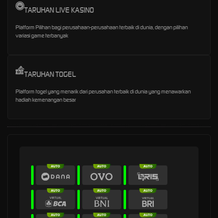
TARUHAN LIVE KASINO
Platform Pilihan bagi perusahaan-perusahaan terbaik di dunia, dengan pilihan
variasi game terbanyak
TARUHAN TOGEL
Platform togel yang menarik dari perusahan terbaik di dunia yang menawarkan
hadiah kemenangan besar