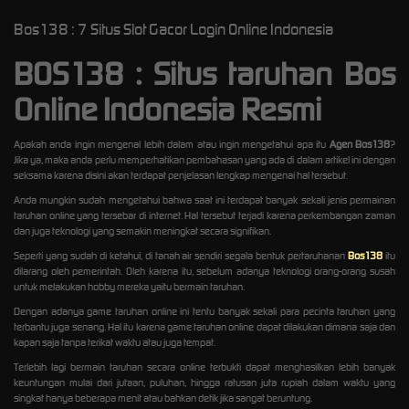
Bos138 : 7 Situs Slot Gacor Login Online Indonesia
BOS138 : Situs taruhan Bos
Online Indonesia Resmi
Apakah anda ingin mengenal lebih dalam atau ingin mengetahui apa itu
Agen Bos138
?
Jika ya, maka anda perlu memperhatikan pembahasan yang ada di dalam artikel ini dengan
seksama karena disini akan terdapat penjelasan lengkap mengenai hal tersebut.
Anda mungkin sudah mengetahui bahwa saat ini terdapat banyak sekali jenis permainan
taruhan online yang tersebar di internet. Hal tersebut terjadi karena perkembangan zaman
dan juga teknologi yang semakin meningkat secara signifikan.
Seperti yang sudah di ketahui, di tanah air sendiri segala bentuk pertaruhanan
Bos138
itu
dilarang oleh pemerintah. Oleh karena itu, sebelum adanya teknologi orang-orang susah
untuk melakukan hobby mereka yaitu bermain taruhan.
Dengan adanya game taruhan online ini tentu banyak sekali para pecinta taruhan yang
terbantu juga senang. Hal itu karena game taruhan online dapat dilakukan dimana saja dan
kapan saja tanpa terikat waktu atau juga tempat.
Terlebih lagi bermain taruhan secara online terbukti dapat menghasilkan lebih banyak
keuntungan mulai dari jutaan, puluhan, hingga ratusan juta rupiah dalam waktu yang
singkat hanya beberapa menit atau bahkan detik jika sangat beruntung.