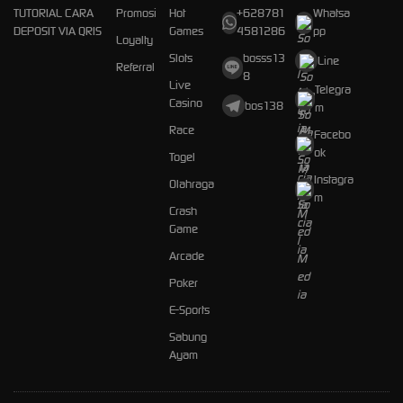
TUTORIAL CARA
Promosi
Hot
+628781
Whatsa
DEPOSIT VIA QRIS
Games
4581286
pp
Loyalty
Slots
bosss13
Line
Referral
8
Live
Telegra
Casino
bos138
m
Race
Facebo
ok
Togel
Instagra
Olahraga
m
Crash
Game
Arcade
Poker
E-Sports
Sabung
Ayam