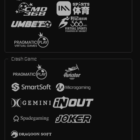
Crash Game