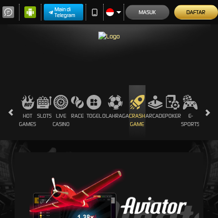
Main di
MASUK
DAFTAR
Telegram
HOT
SLOTS
LIVE
RACE
TOGEL
OLAHRAGA
CRASH
ARCADE
POKER
E-
SABUN
GAMES
CASINO
GAME
SPORTS
AYAM