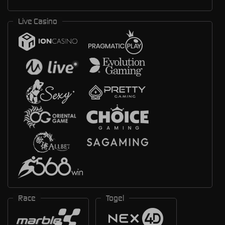
Live Casino
Race
Togel