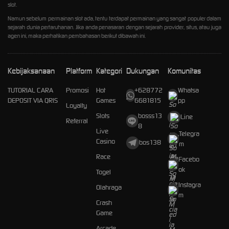
slot.
Namun sebelum permainan slot ada, tentu terdapat permainan yang sangat populer dalam
sejarah dunia pertaruhanan. Jika anda penasaran dengan sejarah provider, situs, atau juga
agen ini, maka perhatikan pembahasan berikut dibawah ini.
Kebijaksanaan
Platform
Kategori
Dukungan
Komunitas
TUTORIAL CARA
Promosi
Hot
+628772
Whatsa
DEPOSIT VIA QRIS
Games
6681815
pp
Loyalty
Slots
bosss13
Line
Referral
8
Live
Telegra
Casino
bos138
m
Race
Facebo
ok
Togel
Instagra
Olahraga
m
Crash
Game
Arcade