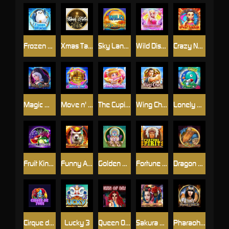
Frozen World
Xmas Tales
Sky Lantern
Wild Disco Night
Crazy Nuozha
Magic World
Move n' Jump
The Cupids
Wing Chun
Lonely Planet
Fruit King II
Funny Alpaca
Golden Mayan
Fortune Spirits
Dragon Hunters
Cirque de fous
Lucky 3
Queen Of Dead
Sakura Legend
Pharaoh's Gold