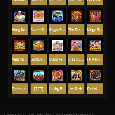
Hong Kong Flavor
Sweet 666 Deluxe
Royal Fruit
The Dragon Brings Wealth 2
Mega Winner
Xiao Ne Zha
Golden Dragon Club
Disco Piggy
Crazy Crazy 3
FIFA RUSH
Treasure Island
[777]
Lucky Bats M
Mr.Rich
God of War