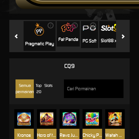
i
i
i
i
i
Facha
Fat Panda
Slot88 x PP
PG Soft
Pragmatic Play
CQ9
Semua
Top
Slots
permainan
20
Kronos
Hero of the 3 Kingdoms - Cao Cao
Rave Jump Mobile
Chicky Parm Parm
Watah Master Turbo