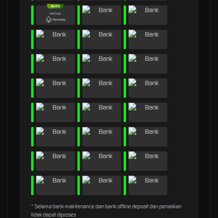
* Selama bank maintenance dan bank offline deposit dan penarikan
tidak dapat diproses