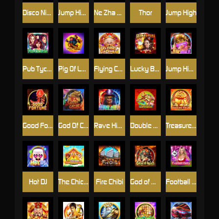
Disco Night
Jump Higher
Ne Zha Advent
Thor
Jump High
Pub Tycoon
Pig Of Luck
Flying Cai Shen
Lucky Boxes
Jump Higher Mobile
Good Fortune
God Of Chess
Rave High
Double Happiness
Treasure House
Hot DJ
The Chicken House
Fire Chibi
God of War M
Football Baby