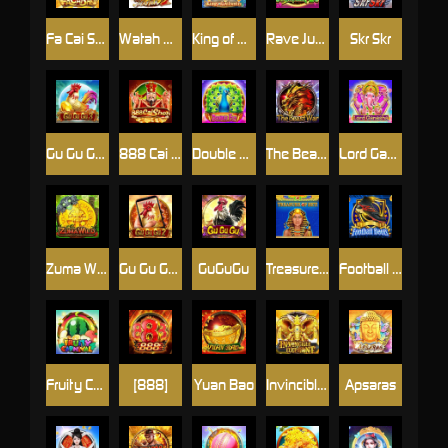
Fa Cai Shen
Watah Master 2
King of Atlantis
Rave Jump 2
Skr Skr
Gu Gu Gu 3
888 Cai Shen
Double Fly
The Beast War
Lord Ganesha
Zuma Wild
Gu Gu Gu 2 M
GuGuGu
Treasure of Seti
Football Boots
Fruity Carnival
[888]
Yuan Bao
Invincible Elephant
Apsaras